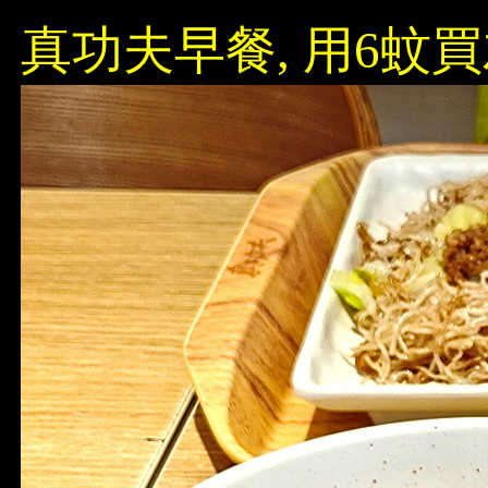
真功夫早餐, 用6蚊買