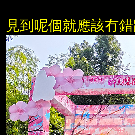
見到呢個就應該冇錯路