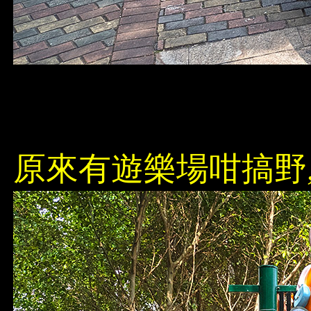
原來有遊樂場咁搞野,