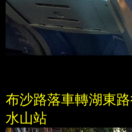
布沙路落車轉湖東路
水山站