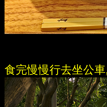
食完慢慢行去坐公車,