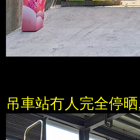
吊車站冇人完全停晒,