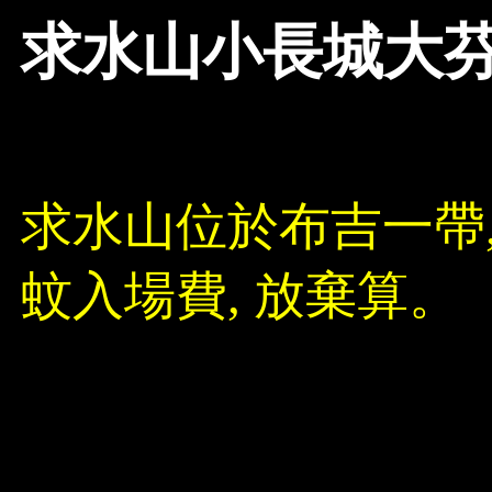
求水山小長城大
求水山位於布吉一帶,
蚊入場費, 放棄算。