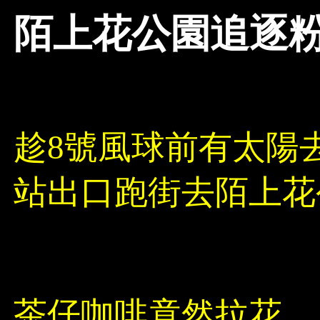
陌上花公園追逐
趁8號風球前有太陽去
站出口跑街去陌上花
茶仔咖啡竟然拉花