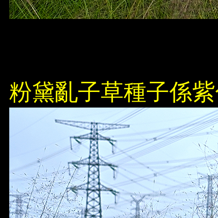
粉黛亂子草種子係紫