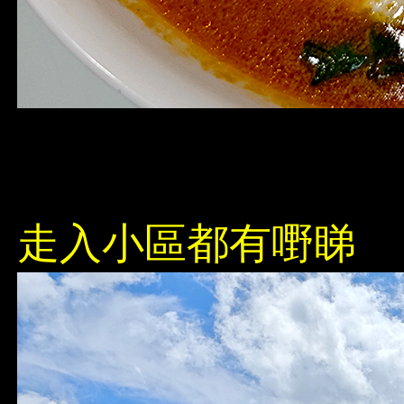
走入小區都有嘢睇