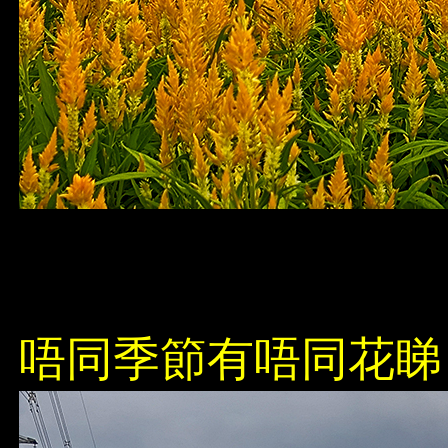
唔同季節有唔同花睇