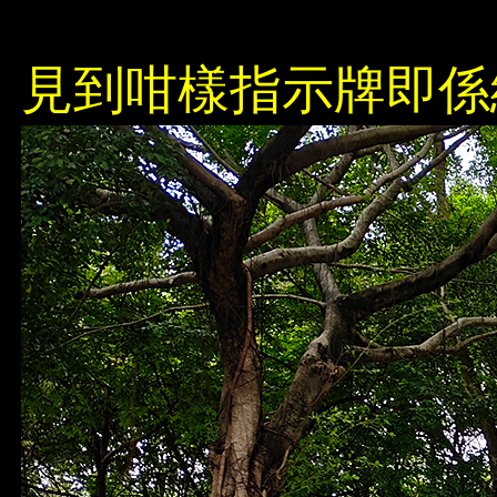
見到咁樣指示牌即係