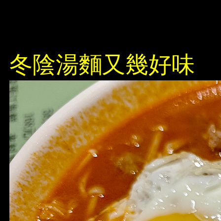
冬陰湯麵又幾好味