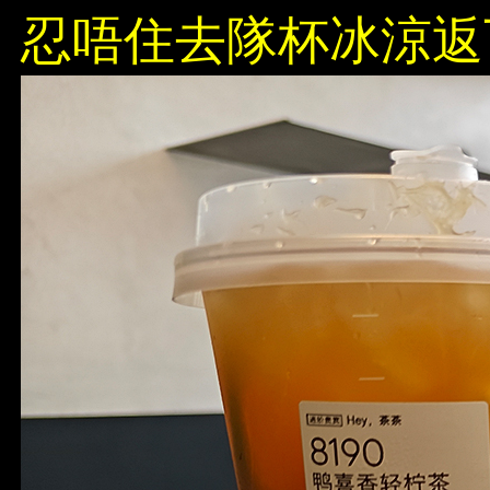
忍唔住去隊杯冰涼返