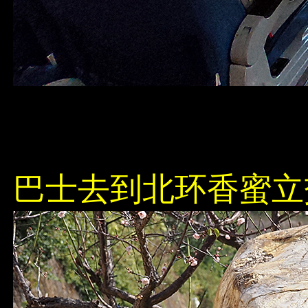
巴士去到北环香蜜立