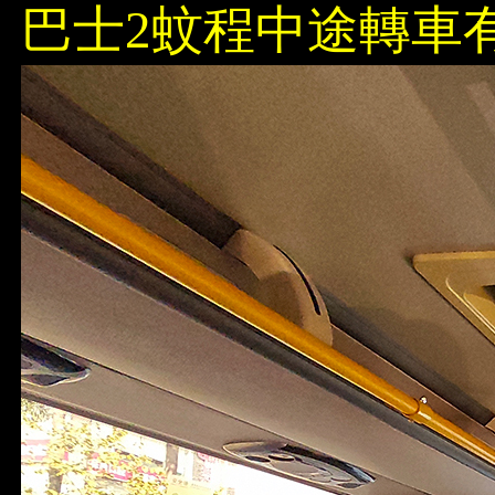
巴士2蚊程中途轉車