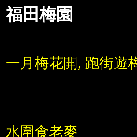
福田梅園
一月梅花開, 跑街遊
水圍食老麥