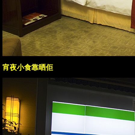
宵夜小食靠晒佢