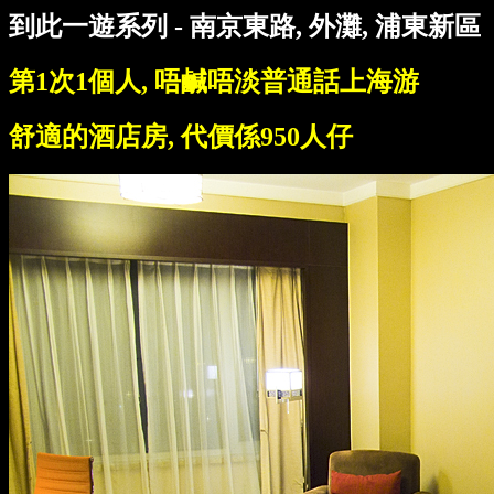
到此一遊系列 - 南京東路, 外灘, 浦東新區
第1次1個人, 唔鹹唔淡普通話上海游
舒適的酒店房, 代價係950人仔