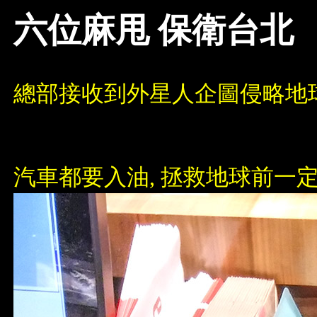
六位麻甩 保衛台北
總部接收到外星人企圖侵略地球
汽車都要入油, 拯救地球前一