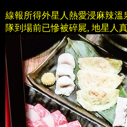
線報所得外星人熱愛浸麻辣溫泉,
隊到場前已慘被碎屍, 地星人