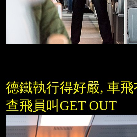
德鐵執行得好嚴, 車
查飛員叫GET OUT