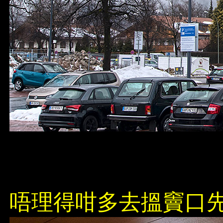
唔理得咁多去搵竇口先