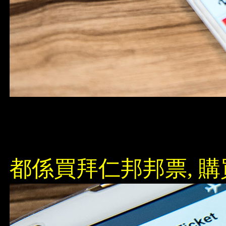
都係買拜仁邦邦票, 