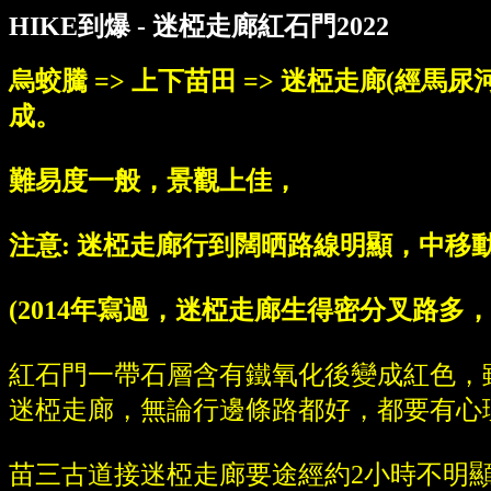
HIKE到爆 - 迷椏走廊紅石門2022
烏蛟騰 => 上下苗田 => 迷椏走廊(經馬尿河
成。
難易度一般，景觀上佳，
注意: 迷椏走廊行到闊晒路線明顯，中
(2014年寫過，迷椏走廊生得密分叉路
紅石門一帶石層含有鐵氧化後變成紅色，雖
迷椏走廊，無論行邊條路都好，都要有心
苗三古道接迷椏走廊要途經約2小時不明顯