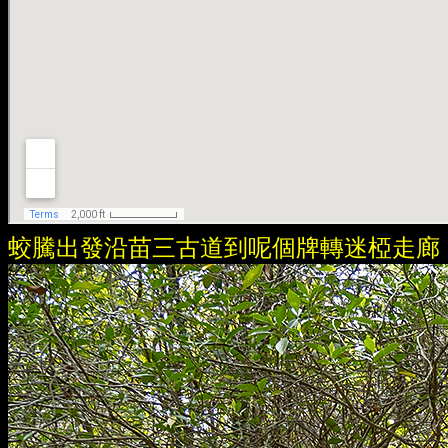
蛟騰出發沿苗三古道到呢個牌轉迷椏走廊