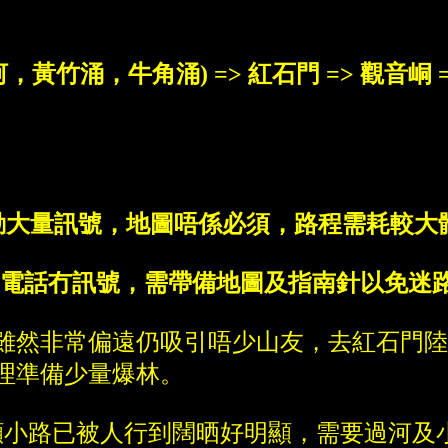
，黃竹涌，牛角涌) => 紅石門 => 觀音峒 =
移動大量訊號，地圖唔係必須，路程需耗較大
多，電話冇訊號，需帶備地圖及指南針以免迷
然非常偏遠仍吸引唔少山友，去紅石門陸路有
理準備少量爆林。
小路已被人行到闊晒好明顯，需要過河及小