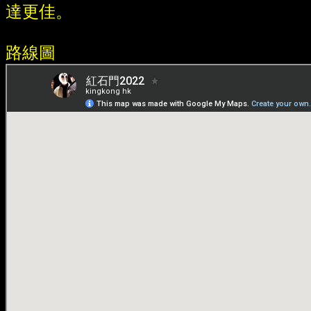
達更佳。
路線圖