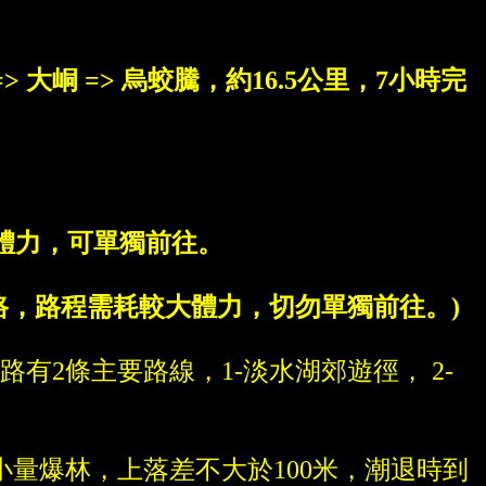
> 大峒 => 烏蛟騰，約16.5公里，7小時完
體力，可單獨前往。
路，路程需耗較大體力，切勿單獨前往。)
2條主要路線，1-淡水湖郊遊徑， 2-
量爆林，上落差不大於100米，潮退時到