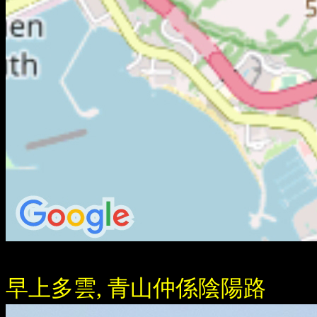
早上多雲, 青山仲係陰陽路