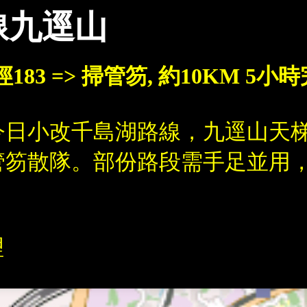
路線九逕山
徑183 => 掃管笏, 約10KM 5小
小改千島湖路線，九逕山天梯fil
管笏散隊。部份路段需手足並用
理