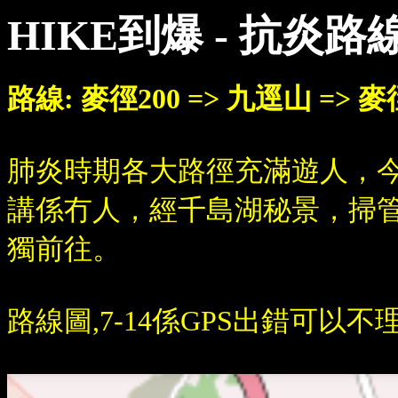
HIKE到爆 - 抗炎
路線: 麥徑200 => 九逕山 => 麥
肺炎時期各大路徑充滿遊人，今日
講係冇人，經千島湖秘景，掃
獨前往。
路線圖,7-14係GPS出錯可以不