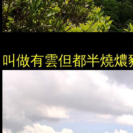
叫做有雲但都半燒燶