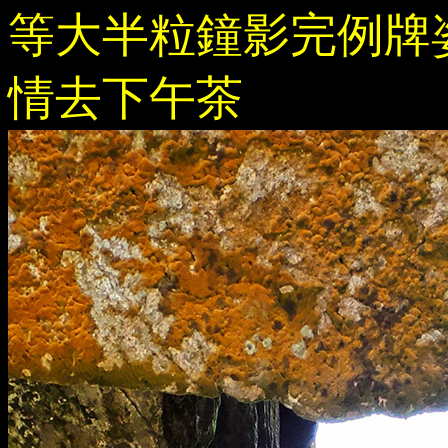
等大半粒鐘影完例牌姿
情去下午茶