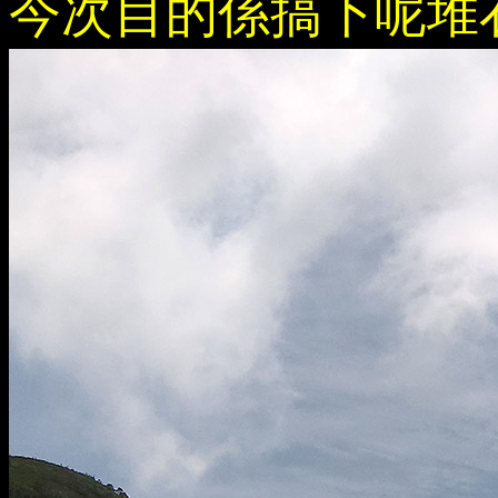
今次目的係搞下呢堆