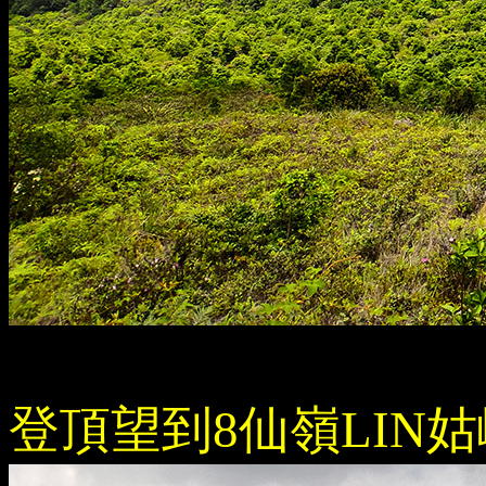
登頂望到8仙嶺LIN