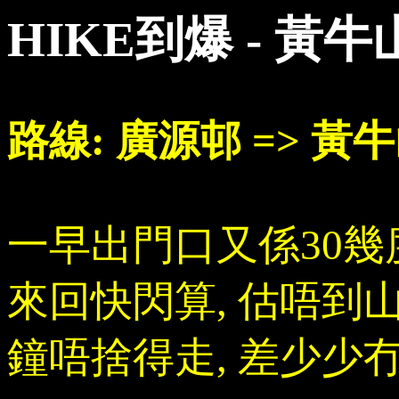
HIKE到爆 - 黃
路線: 廣源邨 => 黃牛
一早出門口又係30幾
來回快閃算, 估唔到
鐘唔捨得走, 差少少