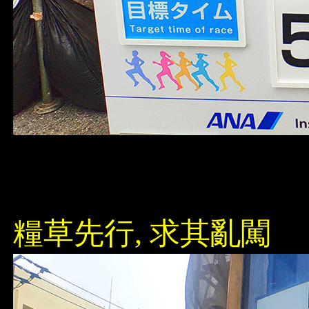
糧草先行, 求其亂闖