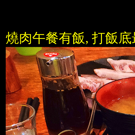
燒肉午餐有飯, 打飯