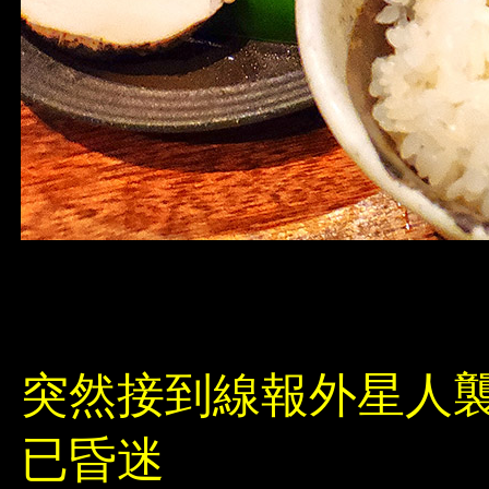
突然接到線報外星人襲
已昏迷