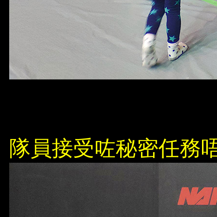
隊員接受咗秘密任務唔