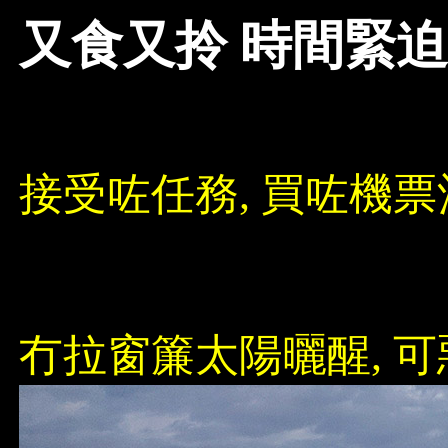
又食又拎 時間緊迫
接受咗任務, 買咗機票
冇拉窗簾太陽曬醒, 可