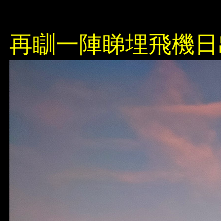
再瞓一陣睇埋飛機日