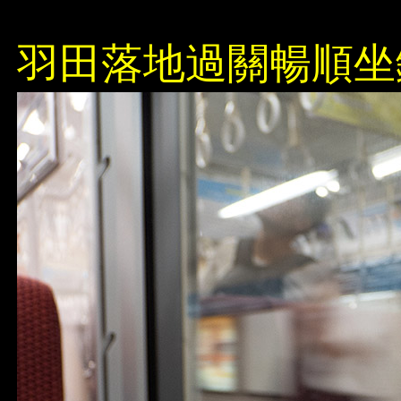
羽田落地過關暢順坐