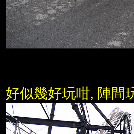
好似幾好玩咁, 陣間