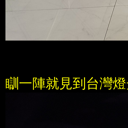
瞓一陣就見到台灣燈