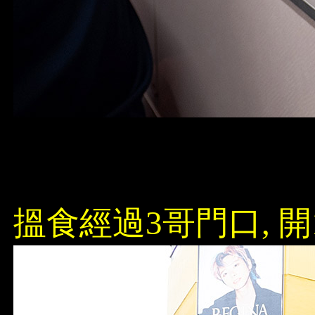
搵食經過3哥門口, 開11