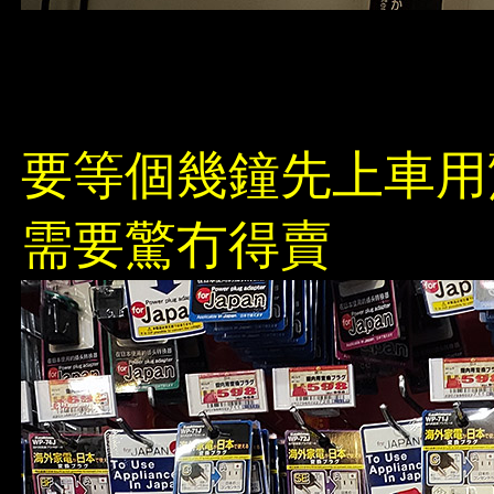
要等個幾鐘先上車用
需要驚冇得賣