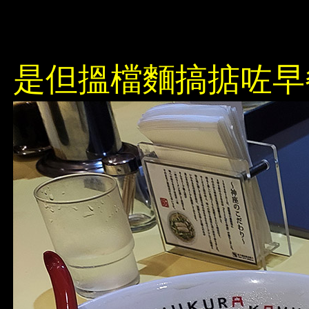
是但搵檔麵搞掂咗早