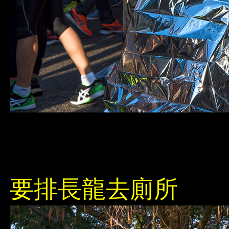
要排長龍去廁所