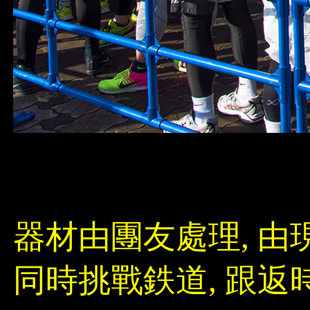
器材由團友處理, 由
同時挑戰鉄道, 跟返