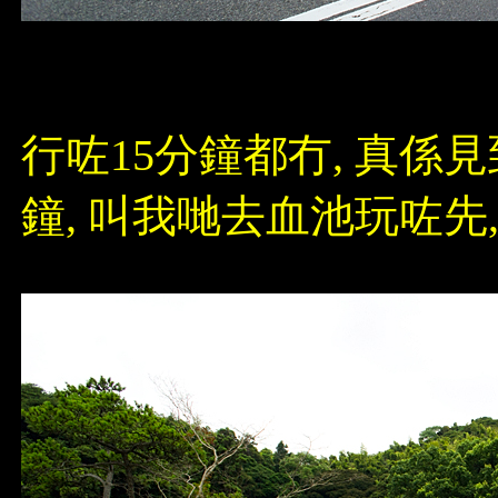
行咗15分鐘都冇, 真係見
鐘, 叫我哋去血池玩咗先, 