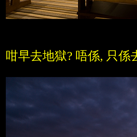
咁早去地獄? 唔係, 只