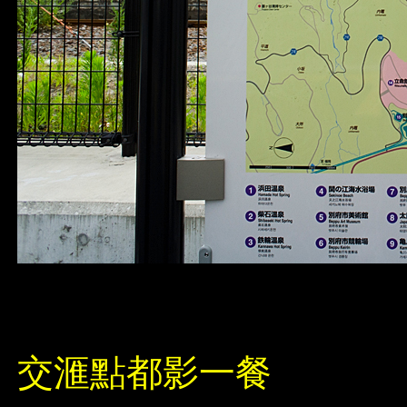
交滙點都影一餐