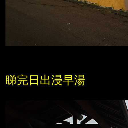
睇完日出浸早湯