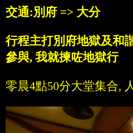
交通:別府 => 大分
行程主打別府地獄及和諧樂
參與, 我就揀咗地獄行
零晨4點50分大堂集合, 