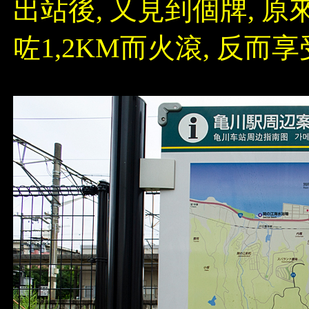
出站後, 又見到個牌, 原
咗1,2KM而火滾, 反而