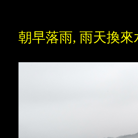
朝早落雨, 雨天換