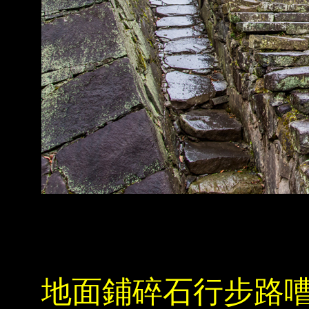
地面鋪碎石行步路