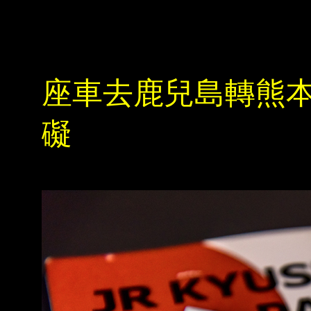
座車去鹿兒島轉熊本
礙