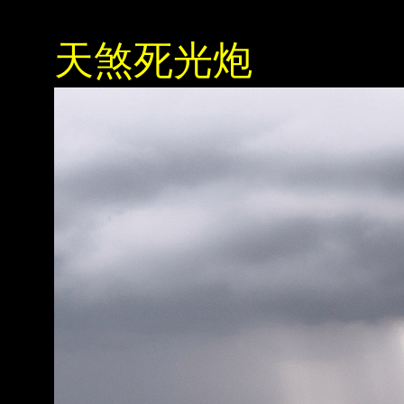
天煞死光炮