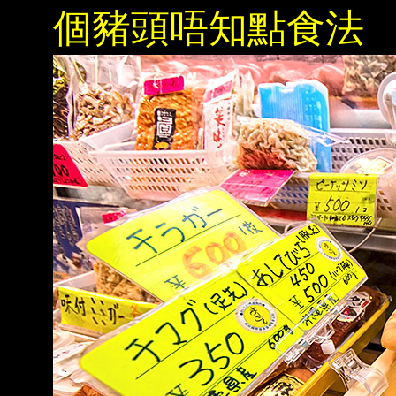
個豬頭唔知點食法