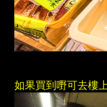
如果買到嘢可去樓