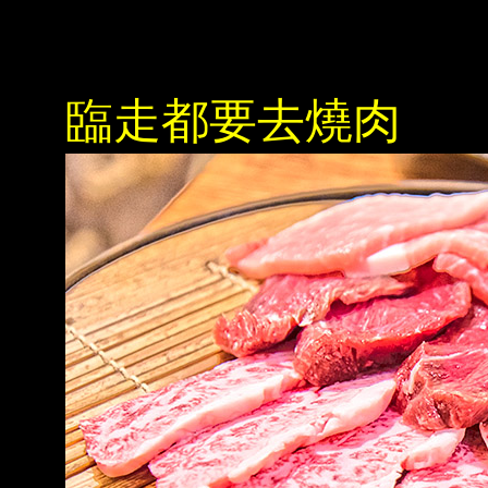
臨走都要去燒肉