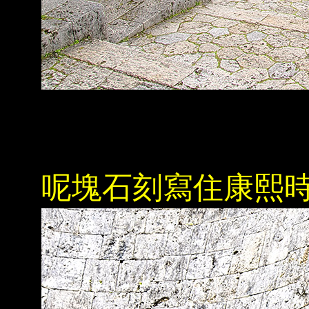
呢塊石刻寫住康熙時