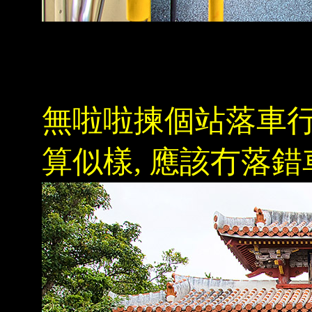
無啦啦揀個站落車行
算似樣, 應該冇落錯