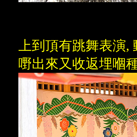
上到頂有跳舞表演, 
嘢出來又收返埋嗰