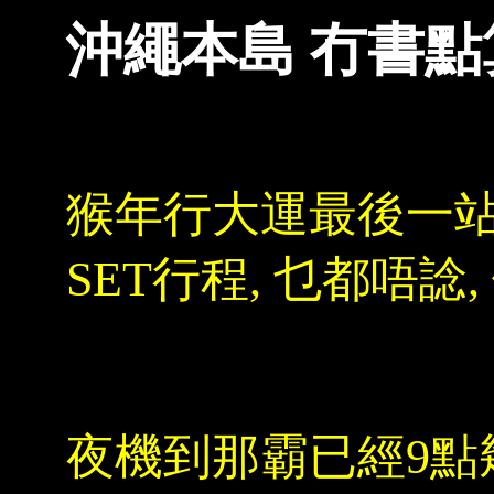
沖繩本島 冇書點
猴年行大運最後一站
SET行程, 乜都唔諗
夜機到那霸已經9點