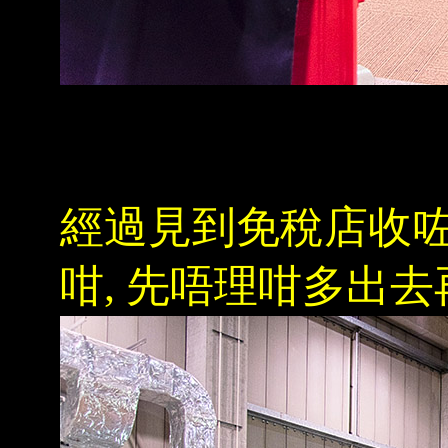
經過見到免稅店收咗
咁, 先唔理咁多出去