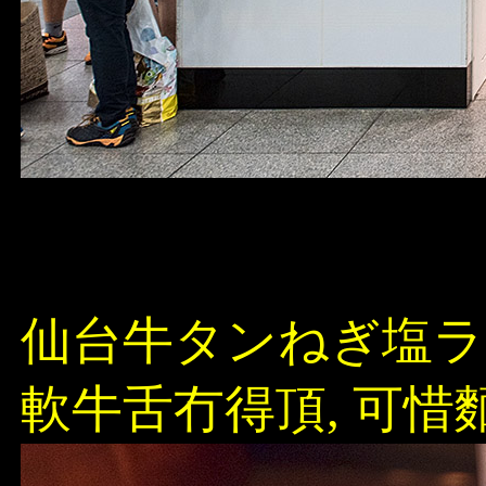
仙台牛タンねぎ塩ラ
軟牛舌冇得頂, 可