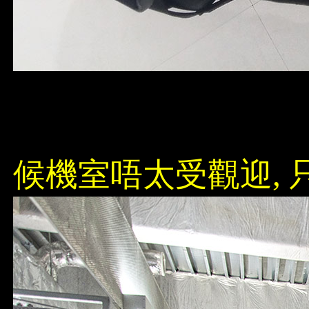
候機室唔太受觀迎,