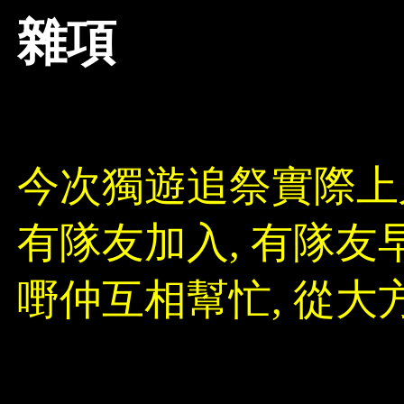
雜項
今次獨遊追祭實際上
有隊友加入, 有隊友早
嘢仲互相幫忙, 從大