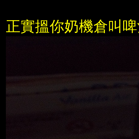
正實搵你奶機倉叫啤