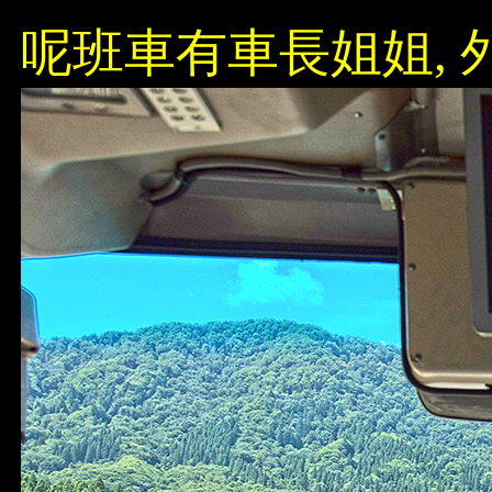
呢班車有車長姐姐, 