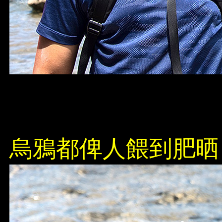
烏鴉都俾人餵到肥晒