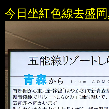
今日坐紅色線去盛岡,