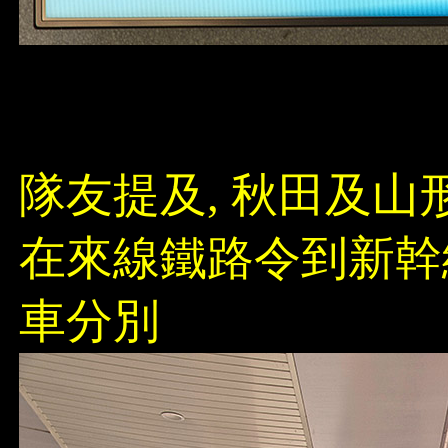
隊友提及, 秋田及山
在來線鐵路令到新幹線
車分別