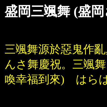
盛岡三颯舞 (盛岡
三颯舞源於惡鬼作亂,
んさ舞慶祝。三颯舞
喚幸福到來) はら