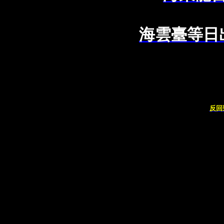
海雲臺等日
反回